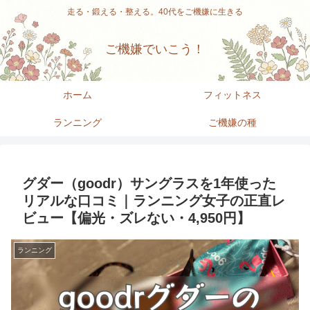
走る・鍛える・整える。40代をご機嫌に生きる
ご機嫌でいこう！
ホーム
フィットネス
ランニング
ご機嫌の種
グダー（goodr）サングラスを1年使った
リアルな口コミ｜ランニング女子の正直レ
ビュー【偏光・ズレない・4,950円】
ランニング