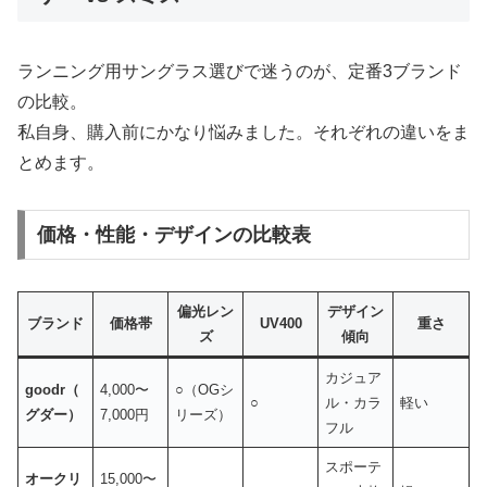
ランニング用サングラス選びで迷うのが、定番3ブランド
の比較。
私自身、購入前にかなり悩みました。それぞれの違いをま
とめます。
価格・性能・デザインの比較表
偏光レン
デザイン
ブランド
価格帯
UV400
重さ
ズ
傾向
カジュア
goodr（
4,000〜
○（OGシ
○
ル・カラ
軽い
グダー）
7,000円
リーズ）
フル
スポーテ
オークリ
15,000〜