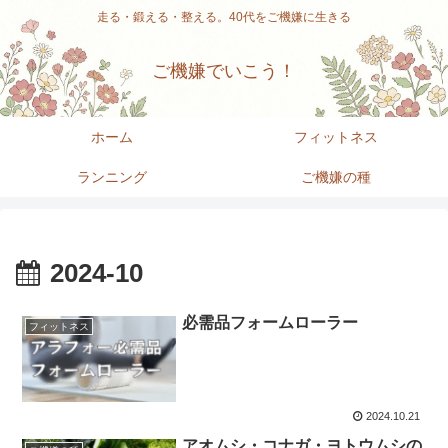
走る・鍛える・整える。40代をご機嫌に生きる
ご機嫌でいこう！
ホーム
フィットネス
ランニング
ご機嫌の種
2024-10
必需品フォームローラー
フィットネス
2024.10.21
アオムシ・コナガ・ヨトウムシの