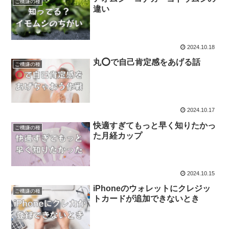
ご機嫌の種
違い
2024.10.18
丸⭕️で自己肯定感をあげる話
ご機嫌の種
2024.10.17
快適すぎてもっと早く知りたかっ
ご機嫌の種
た月経カップ
2024.10.15
iPhoneのウォレットにクレジッ
ご機嫌の種
トカードが追加できないとき