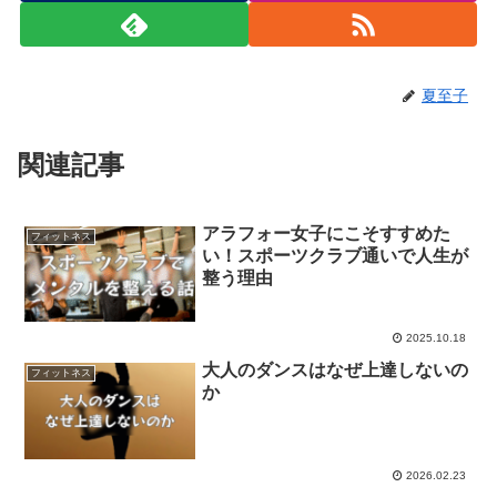
夏至子
関連記事
アラフォー女子にこそすすめた
フィットネス
い！スポーツクラブ通いで人生が
整う理由
2025.10.18
大人のダンスはなぜ上達しないの
フィットネス
か
2026.02.23