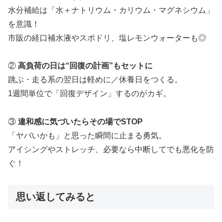
水分補給は「水＋ナトリウム・カリウム・マグネシウム」
を意識！
市販の経口補水液やスポドリ、塩レモンウォーターも◎
②
高負荷の日は“回復の計画”もセットに
跳ぶ・走る系の翌日は軽めに／休養日をつくる。
1週間単位で「回復デザイン」するのがカギ。
③
違和感に気づいたらその場でSTOP
「ヤバいかも」と思った瞬間に止まる勇気。
アイシングやストレッチ、必要なら中断してでも悪化を防
ぐ！
思い返してみると