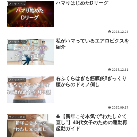
ハマりはじめたDリーグ
フィットネス
2024.12.28
私がハマっているエアロビクスを
フィットネス
紹介
2024.12.31
右ふくらはぎも筋膜炎⁉ぎっくり
フィットネス
腰からのドミノ倒し
2025.09.17
🎍【新年こそ本気で”わたし立て
フィットネス
直し”】40代女子のための運動再
起動ガイド