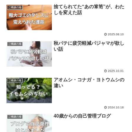
捨てられてた“あの箪笥”が、わた
ご機嫌の種
しを変えた話
2025.08.10
秋バテに疲労軽減パジャマが欲し
ご機嫌の種
い話
2025.10.01
アオムシ・コナガ・ヨトウムシの
ご機嫌の種
違い
2024.10.18
40歳からの自己管理ブログ
ご機嫌の種