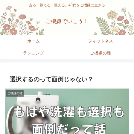
走る・鍛える・整える。40代をご機嫌に生きる
ご機嫌でいこう！
ホーム
フィットネス
ランニング
ご機嫌の種
選択するのって面倒じゃない？
ご機嫌の種