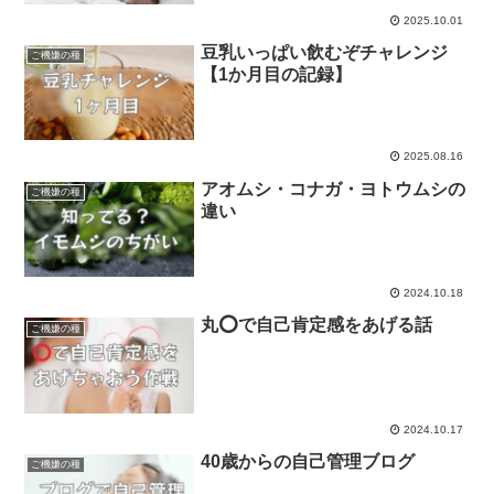
2025.10.01
豆乳いっぱい飲むぞチャレンジ
ご機嫌の種
【1か月目の記録】
2025.08.16
アオムシ・コナガ・ヨトウムシの
ご機嫌の種
違い
2024.10.18
丸⭕️で自己肯定感をあげる話
ご機嫌の種
2024.10.17
40歳からの自己管理ブログ
ご機嫌の種