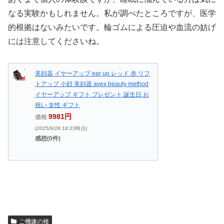
なる実験かもしれません。私が調べたところですが、医学
的根拠はないみたいです。輪ゴムによる圧迫や血流の妨げ
には注意してくださいね。
美顔器 イヤーアップ ear up レッド 赤 リフ
トアップ 小顔 美顔器 avex beauty method
イヤーアップ ギフト プレゼント 誕生日 お
祝い 女性 ギフト
9981円
価格:
(2025/9/28 18:23時点)
感想(0件)
ご機嫌の種